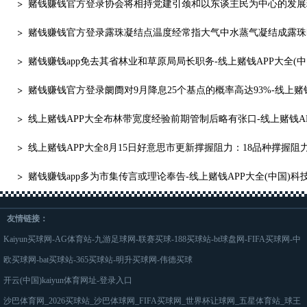
赌钱赚钱app免去其省林业和草原局局长职务-线上赌钱APP大全(
赌钱赚钱app多为市集传言或理论奉告-线上赌钱APP大全(中国)科
友情链接：
Kaiyun买球网-AG体育站-九游足球网-联赛买球-188买球站-bt球盘网-FIFA买球网-中
欧买球网-bat买球站-365买球站-明升买球网-伟德买球
开云(中国)kaiyun体育网址-登录入口
沙巴体育网_2026买球站_沙巴体球网_FIFA买球网_世界杯让球网_五星体育站_球王